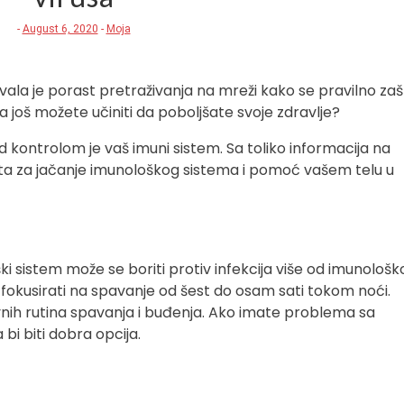
-
August 6, 2020
-
Moja
ala je porast pretraživanja na mreži kako se pravilno zašti
a još možete učiniti da poboljšate svoje zdravlje?
kontrolom je vaš imuni sistem. Sa toliko informacija na
veta za jačanje imunološkog sistema i pomoć vašem telu u
 sistem može se boriti protiv infekcija više od imunološk
i fokusirati na spavanje od šest do osam sati tokom noći.
vnih rutina spavanja i buđenja. Ako imate problema sa
i biti dobra opcija.