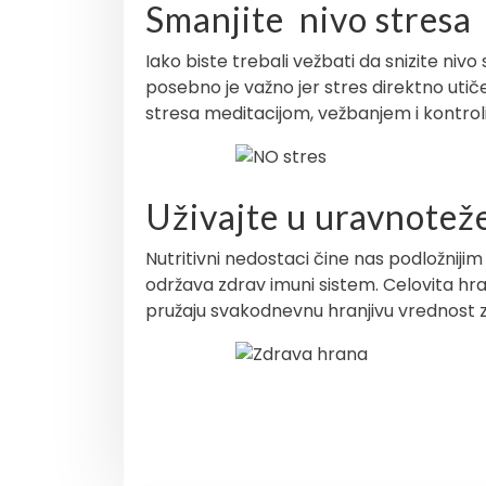
Smanjite nivo stresa
Iako biste trebali vežbati da snizite nivo
posebno je važno jer stres direktno utič
stresa meditacijom, vežbanjem i kontrol
Uživajte u uravnoteže
Nutritivni nedostaci čine nas podložnijim 
održava zdrav imuni sistem. Celovita hran
pružaju svakodnevnu hranjivu vrednost z