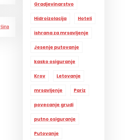
Gradjevinarstvo
Hidroizolacija
Hoteli
ršina
ishrana za mrsavljenje
Jesenje putovanje
kasko osiguranje
Krov
Letovanje
mrsavljenje
Pariz
povecanje grudi
putno osiguranje
Putovanje