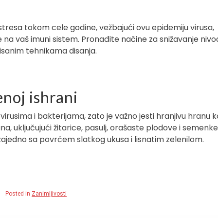
 stresa tokom cele godine, vežbajući ovu epidemiju virusa,
e na vaš imuni sistem. Pronađite načine za snižavanje nivo
isanim tehnikama disanja.
noj ishrani
virusima i bakterijama, zato je važno jesti hranjivu hranu k
a, uključujući žitarice, pasulj, orašaste plodove i semenke
ajedno sa povrćem slatkog ukusa i lisnatim zelenilom.
Posted in
Zanimljivosti