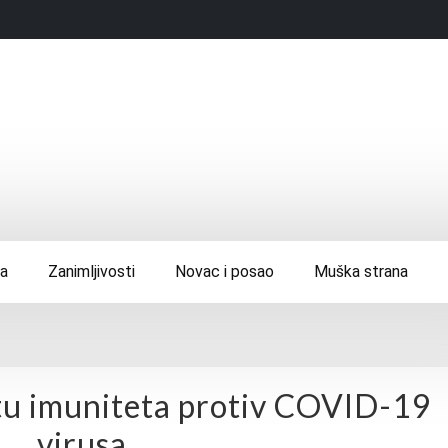
ca
Zanimljivosti
Novac i posao
Muška strana
itu imuniteta protiv COVID-19
virusa