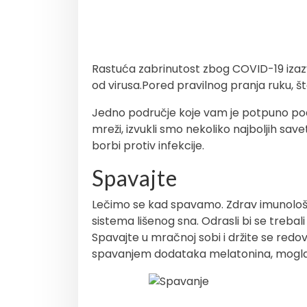
Rastuća zabrinutost zbog COVID-19 izazv
od virusa.Pored pravilnog pranja ruku, št
Jedno područje koje vam je potpuno pod 
mreži, izvukli smo nekoliko najboljih sa
borbi protiv infekcije.
Spavajte
Lečimo se kad spavamo. Zdrav imunološki
sistema lišenog sna. Odrasli bi se trebal
Spavajte u mračnoj sobi i držite se redo
spavanjem dodataka melatonina, mogla b