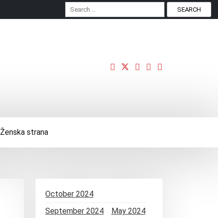
S
e
a
r
c
h
f
o
r
:
Ženska strana
October 2024
September 2024
May 2024