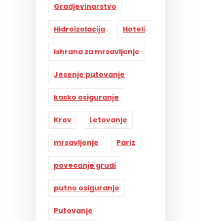
Gradjevinarstvo
Hidroizolacija
Hoteli
ishrana za mrsavljenje
Jesenje putovanje
kasko osiguranje
Krov
Letovanje
mrsavljenje
Pariz
povecanje grudi
putno osiguranje
Putovanje