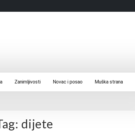
ca
Zanimljivosti
Novac i posao
Muška strana
Tag:
dijete