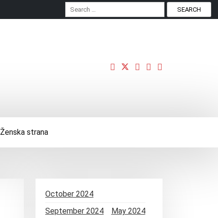
S
e
a
r
c
h
f
o
r
:
Ženska strana
October 2024
September 2024
May 2024