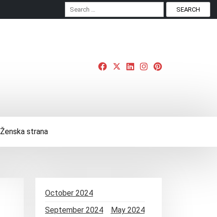
S
e
a
r
c
h
f
o
r
:
Ženska strana
October 2024
September 2024
May 2024