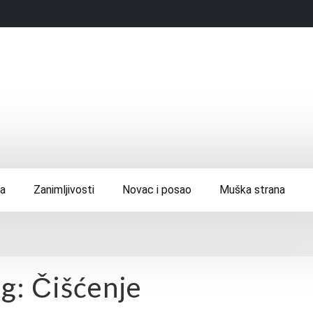
ca
Zanimljivosti
Novac i posao
Muška strana
ag:
Čišćenje