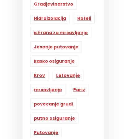
Gradjevinarstvo
Hidroizolacija
Hoteli
ishrana za mrsavljenje
Jesenje putovanje
kasko osiguranje
Krov
Letovanje
mrsavljenje
Pariz
povecanje grudi
putno osiguranje
Putovanje