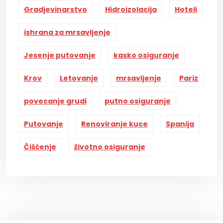
Gradjevinarstvo
Hidroizolacija
Hoteli
ishrana za mrsavljenje
Jesenje putovanje
kasko osiguranje
Krov
Letovanje
mrsavljenje
Pariz
povecanje grudi
putno osiguranje
Putovanje
Renoviranje kuce
Spanija
Čišćenje
životno osiguranje