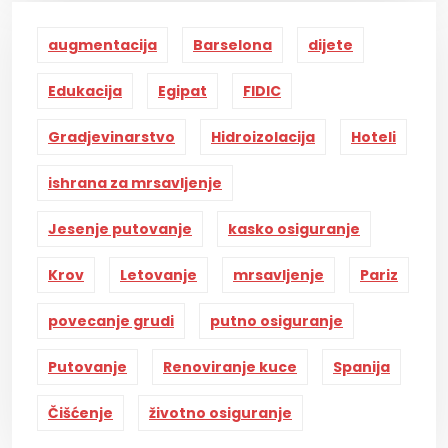
augmentacija
Barselona
dijete
Edukacija
Egipat
FIDIC
Gradjevinarstvo
Hidroizolacija
Hoteli
ishrana za mrsavljenje
Jesenje putovanje
kasko osiguranje
Krov
Letovanje
mrsavljenje
Pariz
povecanje grudi
putno osiguranje
Putovanje
Renoviranje kuce
Spanija
Čišćenje
životno osiguranje