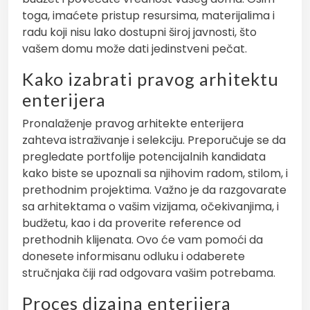
toga, imaćete pristup resursima, materijalima i
radu koji nisu lako dostupni široj javnosti, što
vašem domu može dati jedinstveni pečat.
Kako izabrati pravog arhitektu
enterijera
Pronalaženje pravog arhitekte enterijera
zahteva istraživanje i selekciju. Preporučuje se da
pregledate portfolije potencijalnih kandidata
kako biste se upoznali sa njihovim radom, stilom, i
prethodnim projektima. Važno je da razgovarate
sa arhitektama o vašim vizijama, očekivanjima, i
budžetu, kao i da proverite reference od
prethodnih klijenata. Ovo će vam pomoći da
donesete informisanu odluku i odaberete
stručnjaka čiji rad odgovara vašim potrebama.
Proces dizajna enterijera