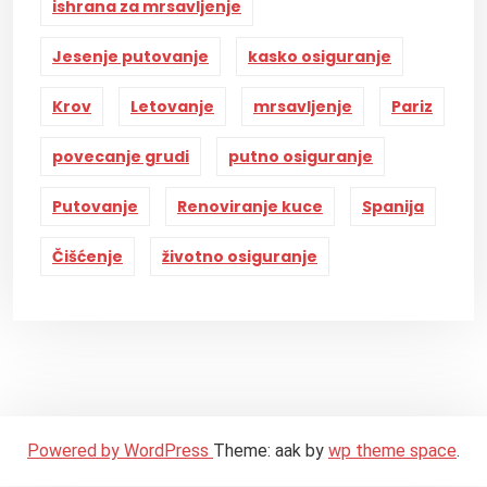
ishrana za mrsavljenje
Jesenje putovanje
kasko osiguranje
Krov
Letovanje
mrsavljenje
Pariz
povecanje grudi
putno osiguranje
Putovanje
Renoviranje kuce
Spanija
Čišćenje
životno osiguranje
Powered by WordPress
Theme: aak by
wp theme space
.