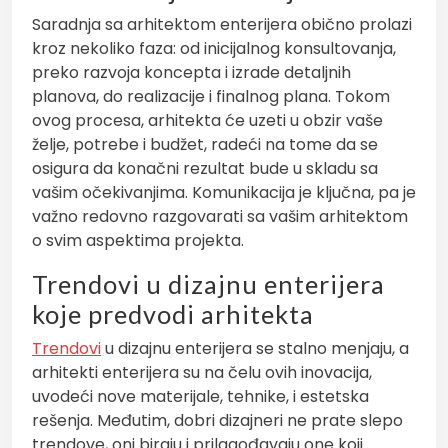
Saradnja sa arhitektom enterijera obično prolazi
kroz nekoliko faza: od inicijalnog konsultovanja,
preko razvoja koncepta i izrade detaljnih
planova, do realizacije i finalnog plana. Tokom
ovog procesa, arhitekta će uzeti u obzir vaše
želje, potrebe i budžet, radeći na tome da se
osigura da konačni rezultat bude u skladu sa
vašim očekivanjima. Komunikacija je ključna, pa je
važno redovno razgovarati sa vašim arhitektom
o svim aspektima projekta.
Trendovi u dizajnu enterijera
koje predvodi arhitekta
Trendovi
u dizajnu enterijera se stalno menjaju, a
arhitekti enterijera su na čelu ovih inovacija,
uvodeći nove materijale, tehnike, i estetska
rešenja. Međutim, dobri dizajneri ne prate slepo
trendove, oni biraju i prilagođavaju one koji