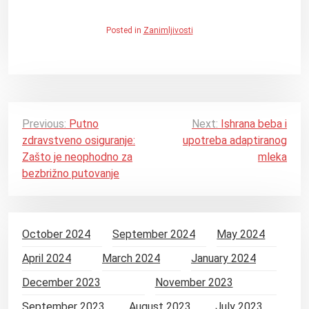
Posted in
Zanimljivosti
P
Previous:
Putno
Next:
Ishrana beba i
zdravstveno osiguranje:
upotreba adaptiranog
o
Zašto je neophodno za
mleka
s
bezbrižno putovanje
t
n
a
October 2024
September 2024
May 2024
v
April 2024
March 2024
January 2024
i
December 2023
November 2023
g
September 2023
August 2023
July 2023