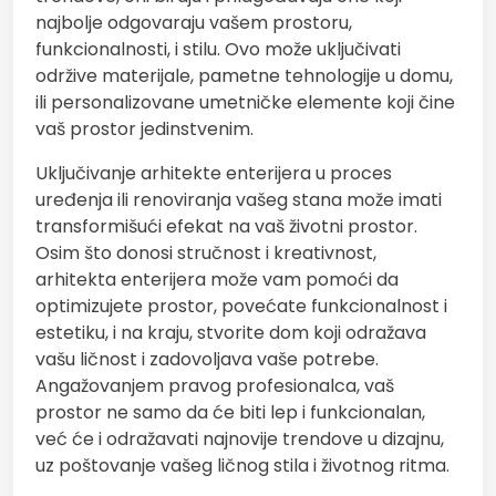
najbolje odgovaraju vašem prostoru,
funkcionalnosti, i stilu. Ovo može uključivati
održive materijale, pametne tehnologije u domu,
ili personalizovane umetničke elemente koji čine
vaš prostor jedinstvenim.
Uključivanje arhitekte enterijera u proces
uređenja ili renoviranja vašeg stana može imati
transformišući efekat na vaš životni prostor.
Osim što donosi stručnost i kreativnost,
arhitekta enterijera može vam pomoći da
optimizujete prostor, povećate funkcionalnost i
estetiku, i na kraju, stvorite dom koji odražava
vašu ličnost i zadovoljava vaše potrebe.
Angažovanjem pravog profesionalca, vaš
prostor ne samo da će biti lep i funkcionalan,
već će i odražavati najnovije trendove u dizajnu,
uz poštovanje vašeg ličnog stila i životnog ritma.