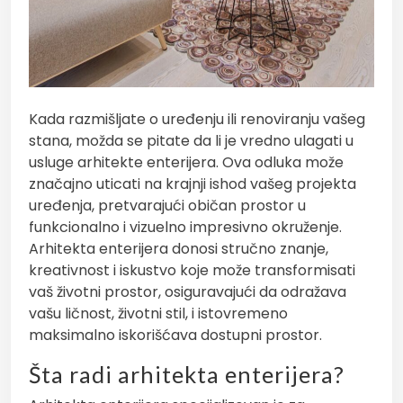
Kada razmišljate o uređenju ili renoviranju vašeg
stana, možda se pitate da li je vredno ulagati u
usluge arhitekte enterijera. Ova odluka može
značajno uticati na krajnji ishod vašeg projekta
uređenja, pretvarajući običan prostor u
funkcionalno i vizuelno impresivno okruženje.
Arhitekta enterijera donosi stručno znanje,
kreativnost i iskustvo koje može transformisati
vaš životni prostor, osiguravajući da odražava
vašu ličnost, životni stil, i istovremeno
maksimalno iskorišćava dostupni prostor.
Šta radi arhitekta enterijera?