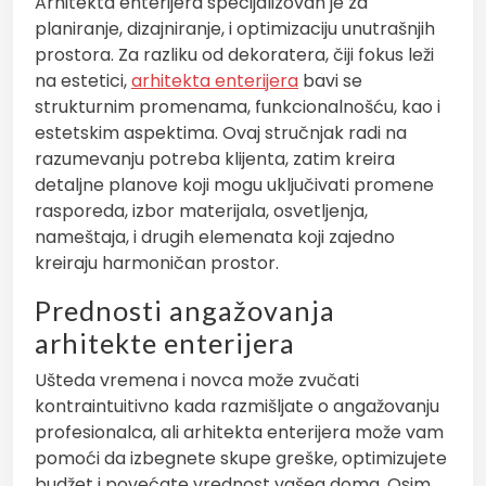
Arhitekta enterijera specijalizovan je za
planiranje, dizajniranje, i optimizaciju unutrašnjih
prostora. Za razliku od dekoratera, čiji fokus leži
na estetici,
arhitekta enterijera
bavi se
strukturnim promenama, funkcionalnošću, kao i
estetskim aspektima. Ovaj stručnjak radi na
razumevanju potreba klijenta, zatim kreira
detaljne planove koji mogu uključivati promene
rasporeda, izbor materijala, osvetljenja,
nameštaja, i drugih elemenata koji zajedno
kreiraju harmoničan prostor.
Prednosti angažovanja
arhitekte enterijera
Ušteda vremena i novca može zvučati
kontraintuitivno kada razmišljate o angažovanju
profesionalca, ali arhitekta enterijera može vam
pomoći da izbegnete skupe greške, optimizujete
budžet i povećate vrednost vašeg doma. Osim