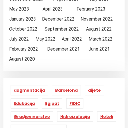
a
t
May 2023
April 2023
February 2023
i
January 2023
December 2022
November 2022
o
October 2022
September 2022
August 2022
n
July 2022
May 2022
April 2022
March 2022
February 2022
December 2021
June 2021
August 2020
augmentacija
Barselona
dijete
Edukacija
Egipat
FIDIC
Gradjevinarstvo
Hidroizolacija
Hoteli