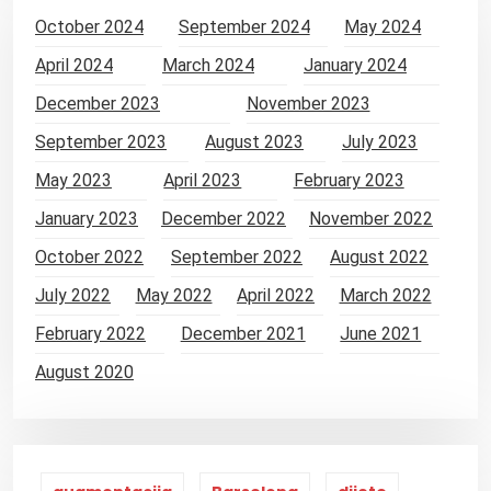
a
October 2024
September 2024
May 2024
v
April 2024
March 2024
January 2024
i
December 2023
November 2023
g
September 2023
August 2023
July 2023
a
t
May 2023
April 2023
February 2023
i
January 2023
December 2022
November 2022
o
October 2022
September 2022
August 2022
n
July 2022
May 2022
April 2022
March 2022
February 2022
December 2021
June 2021
August 2020