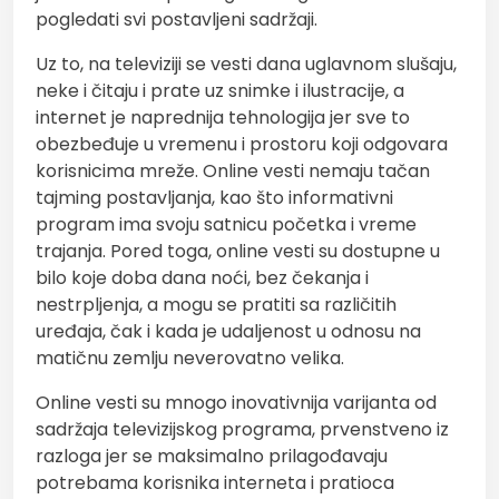
pogledati svi postavljeni sadržaji.
Uz to, na televiziji se vesti dana uglavnom slušaju,
neke i čitaju i prate uz snimke i ilustracije, a
internet je naprednija tehnologija jer sve to
obezbeđuje u vremenu i prostoru koji odgovara
korisnicima mreže. Online vesti nemaju tačan
tajming postavljanja, kao što informativni
program ima svoju satnicu početka i vreme
trajanja. Pored toga, online vesti su dostupne u
bilo koje doba dana noći, bez čekanja i
nestrpljenja, a mogu se pratiti sa različitih
uređaja, čak i kada je udaljenost u odnosu na
matičnu zemlju neverovatno velika.
Online vesti su mnogo inovativnija varijanta od
sadržaja televizijskog programa, prvenstveno iz
razloga jer se maksimalno prilagođavaju
potrebama korisnika interneta i pratioca