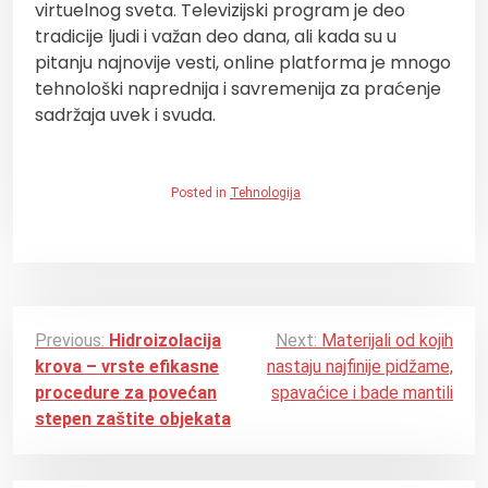
virtuelnog sveta. Televizijski program je deo
tradicije ljudi i važan deo dana, ali kada su u
pitanju najnovije vesti, online platforma je mnogo
tehnološki naprednija i savremenija za praćenje
sadržaja uvek i svuda.
Posted in
Tehnologija
P
Previous:
Hidroizolacija
Next:
Materijali od kojih
krova – vrste efikasne
nastaju najfinije pidžame,
o
procedure za povećan
spavaćice i bade mantili
s
stepen zaštite objekata
t
n