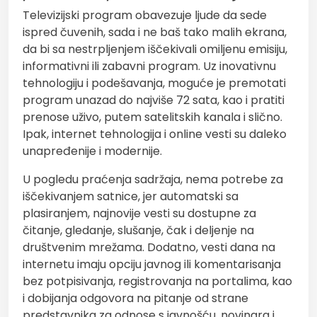
Televizijski program obavezuje ljude da sede
ispred čuvenih, sada i ne baš tako malih ekrana,
da bi sa nestrpljenjem iščekivali omiljenu emisiju,
informativni ili zabavni program. Uz inovativnu
tehnologiju i podešavanja, moguće je premotati
program unazad do najviše 72 sata, kao i pratiti
prenose uživo, putem satelitskih kanala i slično.
Ipak, internet tehnologija i online vesti su daleko
unapređenije i modernije.
U pogledu praćenja sadržaja, nema potrebe za
iščekivanjem satnice, jer automatski sa
plasiranjem, najnovije vesti su dostupne za
čitanje, gledanje, slušanje, čak i deljenje na
društvenim mrežama. Dodatno, vesti dana na
internetu imaju opciju javnog ili komentarisanja
bez potpisivanja, registrovanja na portalima, kao
i dobijanja odgovora na pitanje od strane
predstavnika za odnose s javnošću, novinara i