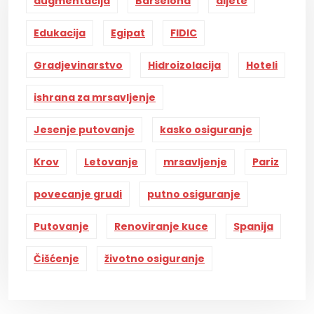
augmentacija
Barselona
dijete
Edukacija
Egipat
FIDIC
Gradjevinarstvo
Hidroizolacija
Hoteli
ishrana za mrsavljenje
Jesenje putovanje
kasko osiguranje
Krov
Letovanje
mrsavljenje
Pariz
povecanje grudi
putno osiguranje
Putovanje
Renoviranje kuce
Spanija
Čišćenje
životno osiguranje