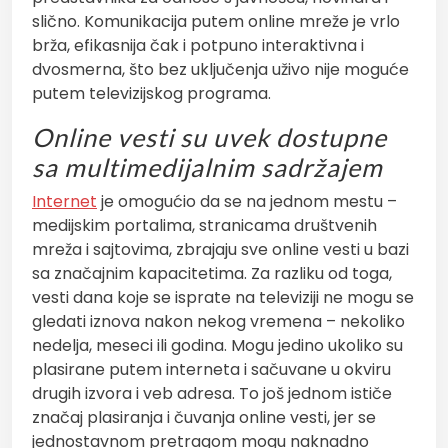
slično. Komunikacija putem online mreže je vrlo
brža, efikasnija čak i potpuno interaktivna i
dvosmerna, što bez uključenja uživo nije moguće
putem televizijskog programa.
Online vesti su uvek dostupne
sa multimedijalnim sadržajem
Internet
je omogućio da se na jednom mestu –
medijskim portalima, stranicama društvenih
mreža i sajtovima, zbrajaju sve online vesti u bazi
sa značajnim kapacitetima. Za razliku od toga,
vesti dana koje se isprate na televiziji ne mogu se
gledati iznova nakon nekog vremena – nekoliko
nedelja, meseci ili godina. Mogu jedino ukoliko su
plasirane putem interneta i sačuvane u okviru
drugih izvora i veb adresa. To još jednom ističe
značaj plasiranja i čuvanja online vesti, jer se
jednostavnom pretragom mogu naknadno